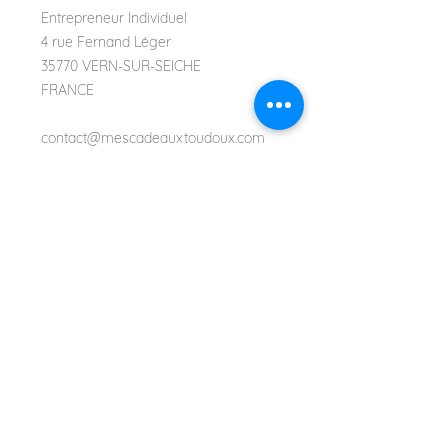
Entrepreneur Individuel
4 rue Fernand Léger
35770 VERN-SUR-SEICHE
FRANCE
contact@mescadeauxtoudoux.com
En savoir plus :
A propos
Mentions Légales
Conditions Générales
Politique de confidentialité
Livraison et retour
Renoncer au contrat ici
Contact
Bénéficiez de -10% sur votre commande !