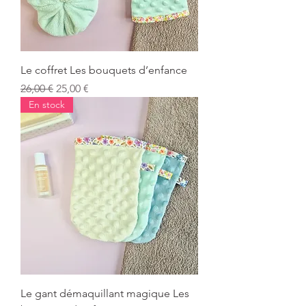
Le coffret Les bouquets d’enfance
Prix original
Prix promotionnel
26,00 €
25,00 €
En stock
Le gant démaquillant magique Les