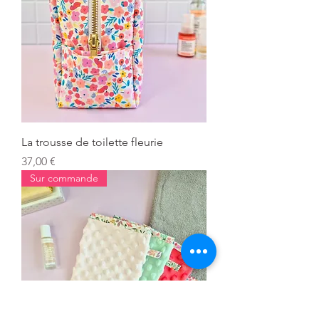
La trousse de toilette fleurie
Prix
37,00 €
Sur commande