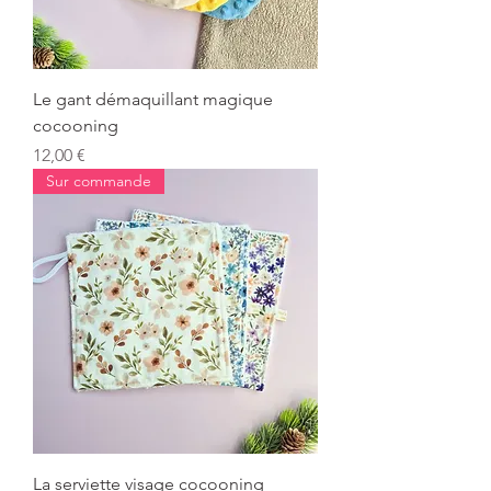
Le gant démaquillant magique
cocooning
Prix
12,00 €
Sur commande
La serviette visage cocooning