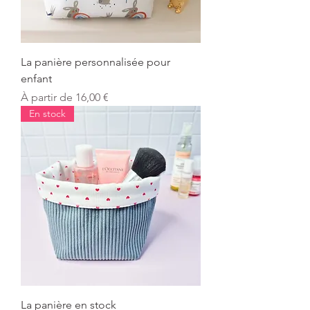
La panière personnalisée pour
enfant
Prix promotionnel
À partir de
16,00 €
En stock
La panière en stock