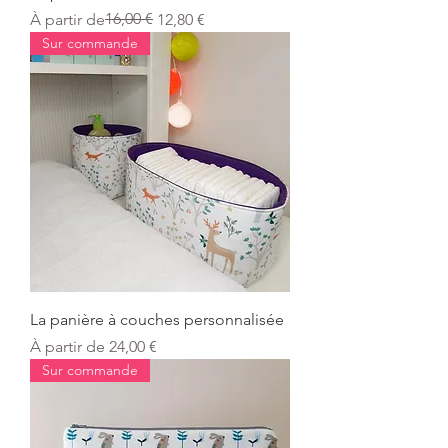
Prix original
Prix promotionnel
16,00 €
À partir de
12,80 €
Sur commande
La panière à couches personnalisée
Prix promotionnel
À partir de
24,00 €
Sur commande