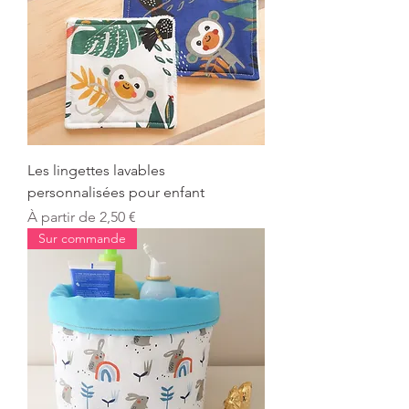
Les lingettes lavables
personnalisées pour enfant
Prix promotionnel
À partir de
2,50 €
Sur commande