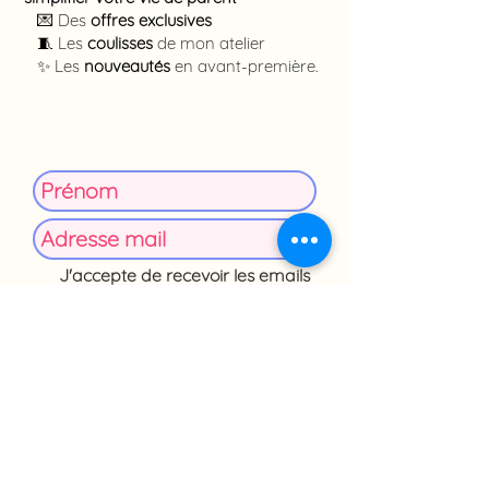
💌 Des
offres exclusives
🧵 Les
coulisses
de mon atelier
✨
Les
nouveautés
en avant-première.
J'accepte de recevoir les emails
et les offres commerciales de
Mes cadeaux toudoux. Je
pourrai me désinscrire à tout
moment en cliquant sur le lien
en bas des emails.
Je reçois le code promo ! 🎁