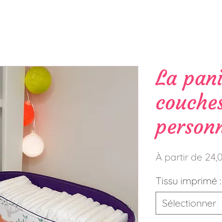
La pani
couche
personn
À partir de
24,
Tissu imprimé :
Sélectionner