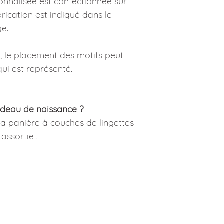
nnalisée est confectionnée sur
ication est indiqué dans le
e.
 le placement des motifs peut
ui est représenté.
adeau de naissance ?
la panière à couches de lingettes
assortie !