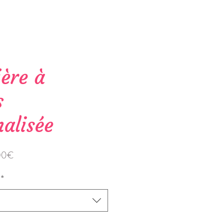
ère à
s
alisée
Prix
00€
promotionnel
*