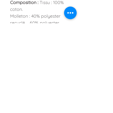
Composition :
Tissu : 100%
coton.
Molleton : 40% polyester
recyclé – 60% polyester.
Dimensions du protège
carnet de santé fermé :
16 x
22,5 cm environ.
Poids :
69 grammes environ.
Conseils pour l’entretien
:
Les tissus sont prélavés à
basse température avec une
lessive écologique sans
odeur, séchés naturellement
et repassés au préalable
avant confection.