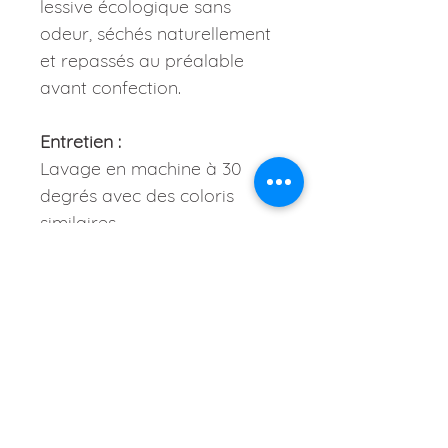
lessive écologique sans
odeur, séchés naturellement
et repassés au préalable
avant confection.
Entretien :
Lavage en machine à 30
degrés avec des coloris
similaires.
Sèche-linge et repassage à
basse température.
Fait-main en Bretagne.
Vous aimerez