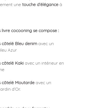
19,5 x 32 cm pour la
galement une
touche d’élégance
à
naturellement et rep
confection.
Poids :
46 grammes po
75 grammes pour la 
Entretien :
Lavage possible occa
s livre cocooning se compose :
faible essorage.
Pas de sèche-linge. N
s côtelé Bleu denim
avec un
Bleu Azur
s côtelé Kaki
avec un intérieur en
me
s côtelé Moutarde
avec un
ardin d’Or.