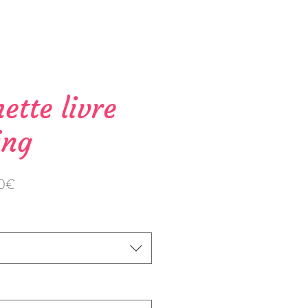
ette livre
ing
Prix
00€
promotionnel