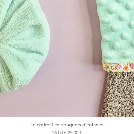
Aperçu rapide
Le coffret Les bouquets d’enfance
Prix original
Prix promotionnel
26,00 €
25,00 €