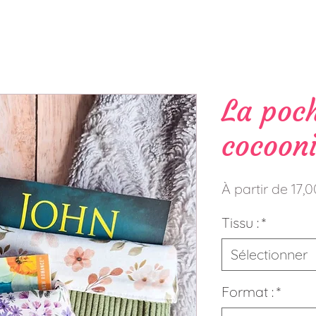
La poch
cocoon
À partir de
17,
Tissu :
*
Sélectionner
Format :
*