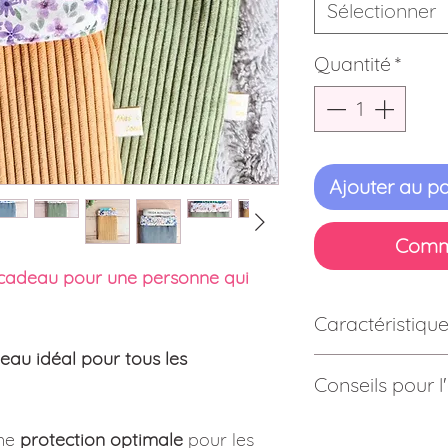
Sélectionner
Quantité
*
Ajouter au pa
Comm
 cadeau pour une personne qui
Caractéristique
deau idéal pour tous les
Composition :
Tissu 
Conseils pour l'
Velours côtelé : 100%
Les tissus utilisés s
Dimensions :
15 x 25
une
protection optimale
pour les
avec une lessive écol