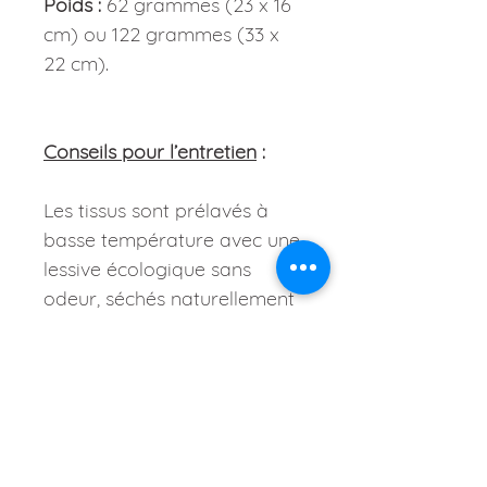
Poids :
62 grammes (23 x 16
cm) ou 122 grammes (33 x
22 cm).
Conseils pour l’entretien
:
Les tissus sont prélavés à
basse température avec une
lessive écologique sans
odeur, séchés naturellement
et repassés au préalable
avant confection.
Entretien :
Lavage possible
occasionnellement à 30