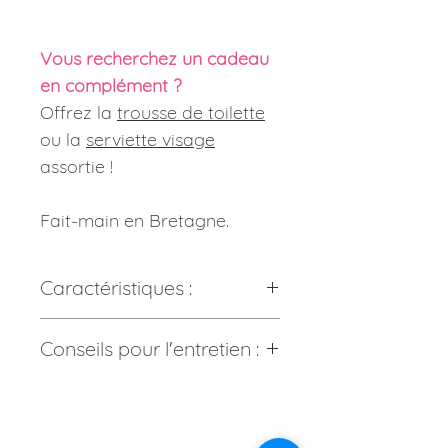
Vous recherchez un cadeau
en complément ?
Offrez la
trousse de toilette
ou la
serviette visage
assortie !
Fait-main en Bretagne.
Caractéristiques :
Composition :
Conseils pour l'entretien :
Tissu : 100% coton certifié sans
substance nocive.
Les tissus sont prélavés à basse
Minky : 100% polyester.
température avec une lessive
Dimensions :
20 cm x 13,5 cm.
écologique sans odeur, séchés
Poids :
21 grammes.