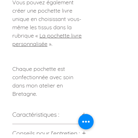
Vous pouvez également
créer une pochette livre
unique en choisissant vous-
même les tissus dans la
rubrique «
La pochette livre
personnalisée
».
Chaque pochette est
confectionnée avec soin
dans mon atelier en
Bretagne.
Caractéristiques :
Composition :
Tissu : 100% coton.
Conseils pour l'entretien :
Tissu Bouquet acidulé : coton bio.