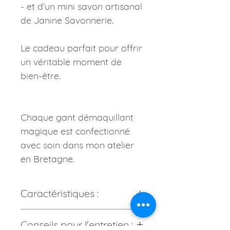
- et d’un mini savon artisanal
de Janine Savonnerie.
Le cadeau parfait pour offrir
un véritable moment de
bien-être.
Chaque gant démaquillant
magique est confectionné
avec soin dans mon atelier
en Bretagne.
Caractéristiques :
Composition :
Conseils pour l'entretien :
Tissu : 100% coton certifié sans