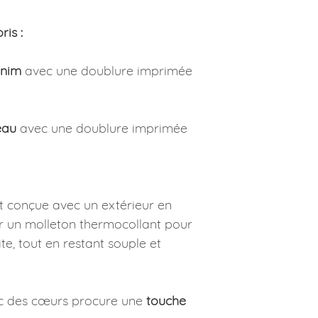
essorage.
Pas de sèche-linge.
ris :
Ne pas repasser le ve
Fait-main en Bretagn
enim
avec une doublure imprimée
eau
avec une doublure imprimée
st conçue avec un extérieur en
ar un molleton thermocollant pour
te, tout en restant souple et
ec des cœurs procure une
touche