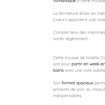
romantique
à cette trousse
La fermeture éclair en métal
Coeurs apportent une note
Compte tenu des imprimés,
varier légèrement. -
Cette trousse de toilette 
soit pour
partir en week-e
bains
avec une note subti
Son
format spacieux
perme
produits de soin, du maquil
indispensables.