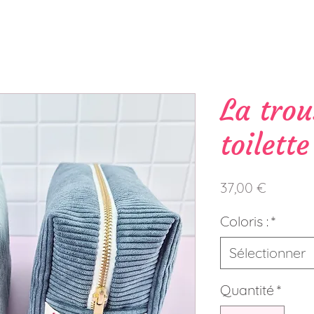
La trou
toilett
Prix
37,00 €
Coloris :
*
Sélectionner
Quantité
*