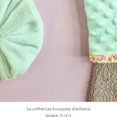
Aperçu rapide
Le coffret Les bouquets d’enfance
Prix original
Prix promotionnel
26,00 €
25,00 €