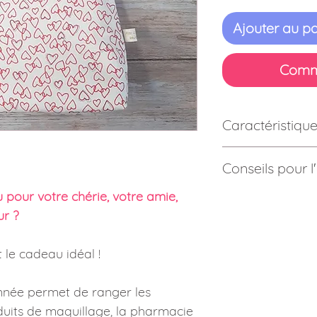
Ajouter au pa
Comm
Caractéristique
Composition :
Tissu 
Conseils pour l'
Ouatine : 100% polye
Dimensions :
23 x 16
 pour votre chérie, votre amie,
Les tissus sont prél
Poids :
65 grammes
lessive écologique s
r ?
repassés au préalable
 le cadeau idéal !
Entretien :
Lavage possible occa
essorage.
onnée permet de ranger les
Pas de sèche-linge.
roduits de maquillage, la pharmacie
Repassage à fer dou