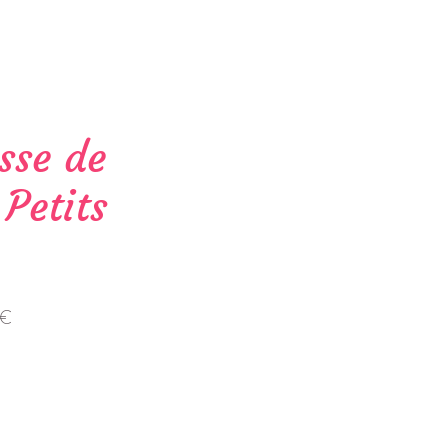
sse de
 Petits
Prix
 €
al
promotionnel